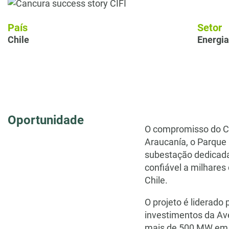
País
Setor
Chile
Energia
Oportunidade
O compromisso do Ch
Araucanía, o Parque
subestação dedicada 
confiável a milhare
Chile.
O projeto é liderado
investimentos da Ave
mais de 500 MW em d