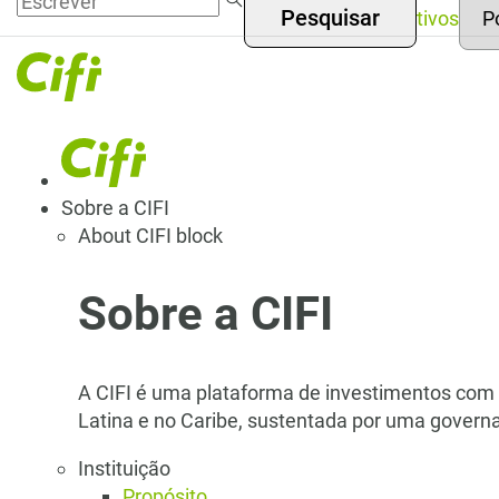
Sele
Passar
Gestão de ativos
your
Menú
para o
lan
conteúdo
superior
principal
Navegación
Sobre a CIFI
About CIFI block
principal
Sobre a CIFI
A CIFI é uma plataforma de investimentos com m
Latina e no Caribe, sustentada por uma governa
Instituição
Propósito