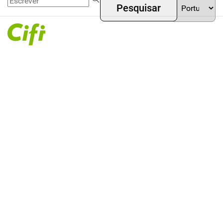
Gestão
Passar
Menú
your
de ativos
para o
language
superior
conteúdo
principal