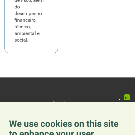
de risco, além
do
desempenho
financeiro,
técnico,
ambiental e
social.
Rede
Contato
Pie
Inscrever-se
socia
Notificar irregularidades
de
Apresentar uma queixa
We use cookies on this site
página
to enhance your user