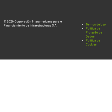
página
© 2026 Corporación Interamericana para el
Termos de Uso
Financiamiento de Infraestructuras S.A.
Legal
Política de
Proteção de
Dados
Política de
Cookies