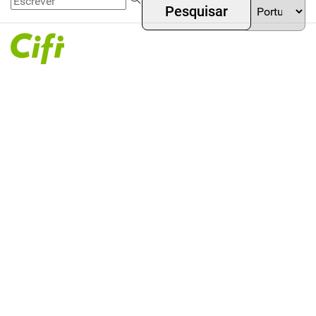
Gestão
Passar
Menú
your
de ativos
para o
language
superior
conteúdo
principal