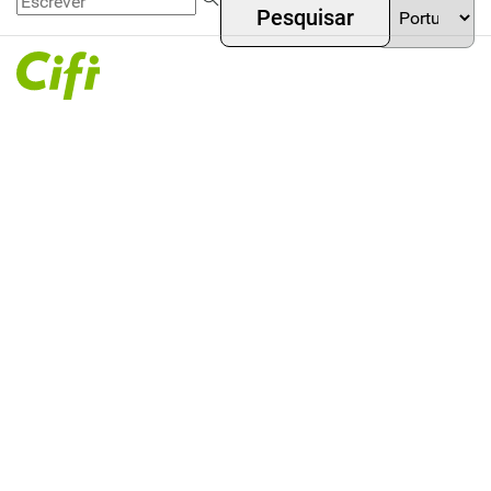
Gestão
Passar
Menú
your
de ativos
para o
language
superior
conteúdo
principal