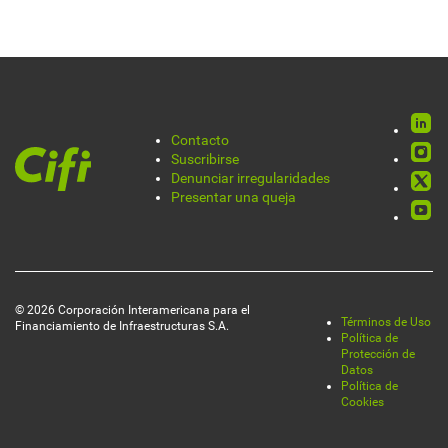
Rede
Contacto
Pie
Suscribirse
socia
Denunciar irregularidades
de
Presentar una queja
página
© 2026 Corporación Interamericana para el
Términos de Uso
Financiamiento de Infraestructuras S.A.
Legal
Política de
Protección de
Datos
Política de
Cookies