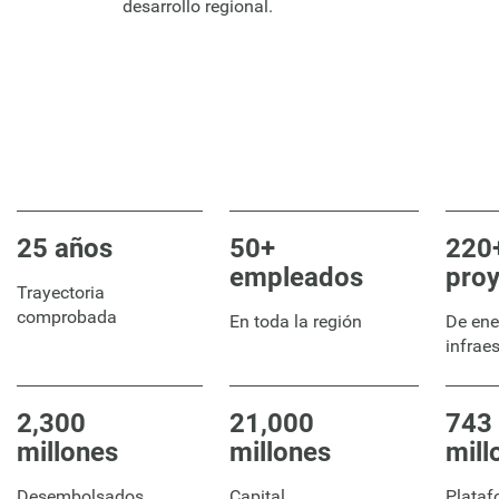
desarrollo regional.
25 años
50+
220
empleados
pro
Trayectoria
comprobada
En toda la región
De ene
infrae
2,300
21,000
743
millones
millones
mill
Desembolsados,
Capital
Plataf