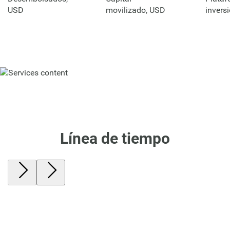
USD
movilizado, USD
invers
Línea de tiempo