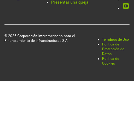
de
Presentar una queja
página
© 2026 Corporación Interamericana para el
Términos de Uso
Financiamiento de Infraestructuras S.A.
Legal
Política de
Protección de
Datos
Política de
Cookies