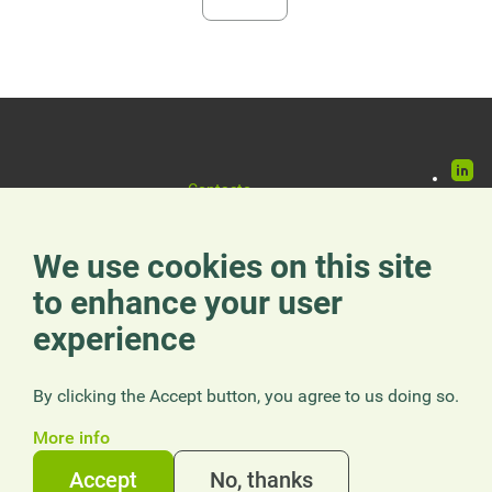
Go
to
Paginación
page
Rede
Contacto
Pie
Suscribirse
socia
Denunciar irregularidades
de
Presentar una queja
We use cookies on this site
página
to enhance your user
experience
© 2026 Corporación Interamericana para el
Términos de Uso
Financiamiento de Infraestructuras S.A.
By clicking the Accept button, you agree to us doing so.
Legal
Política de
Protección de
More info
Datos
Política de
Accept
No, thanks
Cookies