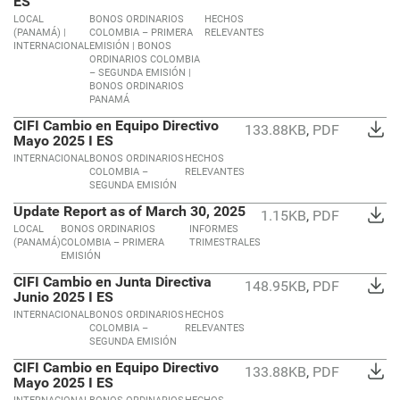
ES
LOCAL
BONOS ORDINARIOS
HECHOS
(PANAMÁ) |
COLOMBIA – PRIMERA
RELEVANTES
INTERNACIONAL
EMISIÓN | BONOS
ORDINARIOS COLOMBIA
– SEGUNDA EMISIÓN |
BONOS ORDINARIOS
PANAMÁ
CIFI Cambio en Equipo Directivo
133.88KB
,
PDF
Mayo 2025 I ES
INTERNACIONAL
BONOS ORDINARIOS
HECHOS
COLOMBIA –
RELEVANTES
SEGUNDA EMISIÓN
Update Report as of March 30, 2025
1.15KB
,
PDF
LOCAL
BONOS ORDINARIOS
INFORMES
(PANAMÁ)
COLOMBIA – PRIMERA
TRIMESTRALES
EMISIÓN
CIFI Cambio en Junta Directiva
148.95KB
,
PDF
Junio 2025 I ES
INTERNACIONAL
BONOS ORDINARIOS
HECHOS
COLOMBIA –
RELEVANTES
SEGUNDA EMISIÓN
CIFI Cambio en Equipo Directivo
133.88KB
,
PDF
Mayo 2025 I ES