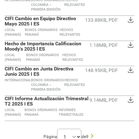
INTERNACIONAL
BONOS ORDINARIOS
HECHOS
COLOMBIA –
RELEVANTES
PRIMERA EMISIÓN
CIFI Cambio en Equipo Directivo
133.88KB
,
PDF
Mayo 2025 I ES
LOCAL
BONOS ORDINARIOS
HECHOS
(PANAMÁ)
PANAMÁ
RELEVANTES
Hecho de Importancia Calificacion
1.18MB
,
PDF
Moody's 2025 l ES
LOCAL
BONOS ORDINARIOS
HECHOS
(PANAMÁ)
PANAMÁ
RELEVANTES
CIFI Cambio en Junta Directiva
148.95KB
,
PDF
Junio 2025 I ES
INTERNACIONAL
BONOS ORDINARIOS
HECHOS
COLOMBIA –
RELEVANTES
PRIMERA EMISIÓN
CIFI Informe Actualización Trimestral
9.14MB
,
PDF
T2 2025 I ES
LOCAL
BONOS ORDINARIOS
INFORMES
(PANAMÁ)
PANAMÁ
TRIMESTRALES
Página
de
9