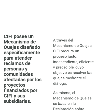
CIFI posee un
A través del
Mecanismo de
Mecanismo de Quejas,
Quejas diseñado
CIFI procura un
específicamente
proceso justo,
para atender
independiente, eficiente
reclamos de
y predecible, cuyo
personas y
objetivo es resolver las
comunidades
quejas mediante el
afectadas por los
diálogo.
proyectos
financiados por
Asimismo, el
CIFI y sus
Mecanismo de Quejas
subsidiarias.
se basa en la
Declaración sobre