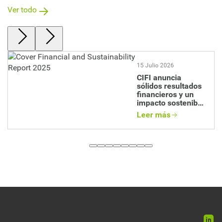
Ver todo
Image
15 Julio 2026
CIFI anuncia
sólidos resultados
financieros y un
impacto sostenible
en su informe
Leer más
anual 2025